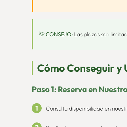
💡 CONSEJO:
Las plazas son limita
Cómo Conseguir y U
Paso 1: Reserva en Nuestr
Consulta disponibilidad en nuest