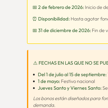
📅 2 de febrero de 2026:
Inicio de d
⏰ Disponibilidad:
Hasta agotar fond
📅 31 de diciembre de 2026:
Fin de v
⚠️ FECHAS EN LAS QUE NO SE P
Del 1 de julio al 15 de septiembre:
1 de mayo:
Festivo nacional
Jueves Santo y Viernes Santo:
Se
Los bonos están diseñados para fom
demanda.