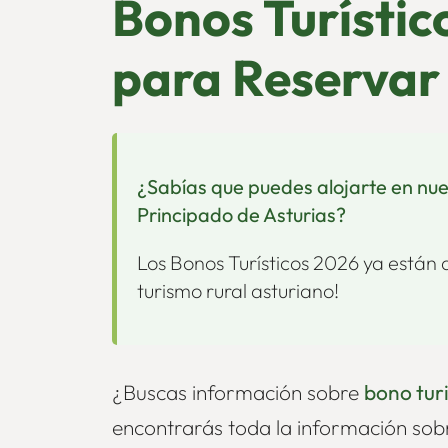
Bonos Turístic
para Reservar
¿Sabías que puedes alojarte en nue
Principado de Asturias?
Los Bonos Turísticos 2026 ya están 
turismo rural asturiano!
¿Buscas información sobre
bono tur
encontrarás toda la información so