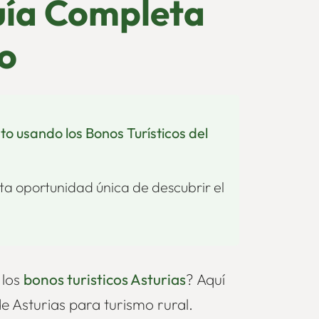
Guía Completa
o
o usando los Bonos Turísticos del
sta oportunidad única de descubrir el
 los
bonos turisticos Asturias
? Aquí
e Asturias para turismo rural.