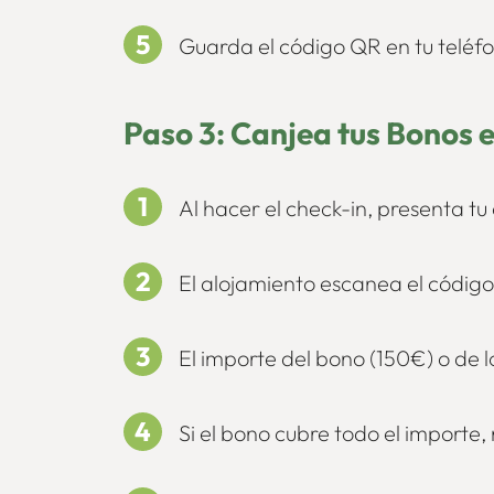
Guarda el código QR en tu teléfo
Paso 3: Canjea tus Bonos e
Al hacer el check-in, presenta 
El alojamiento escanea el códig
El importe del bono (150€) o de l
Si el bono cubre todo el importe