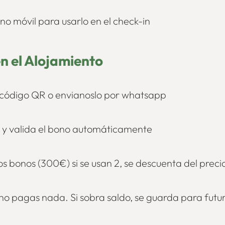
no móvil para usarlo en el check-in
n el Alojamiento
tu código QR o envianoslo por whatsapp
o y valida el bono automáticamente
os bonos (300€) si se usan 2, se descuenta del precio
, no pagas nada. Si sobra saldo, se guarda para futu