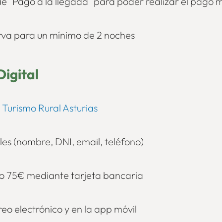
 de "Pago a la llegada" para poder realizar el pago
rva para un mínimo de 2 noches
Digital
 Turismo Rural Asturias
les (nombre, DNI, email, teléfono)
do 75€ mediante tarjeta bancaria
eo electrónico y en la app móvil