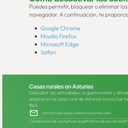
Puedes permitir, bloquear o eliminar las
navegador. A continuación, te proporci
Google Chrome
Mozilla Firefox
Microsoft Edge
Safari
Casas rurales en Asturias
Descubrir las actividades, la gastronomía y dónd
alojarse en la zona rural de Asturias nunca fue t
fácil.
contacto@casasruralesenasturias.com
Condiciones de venta
Aviso legal
Política de privacidad
P