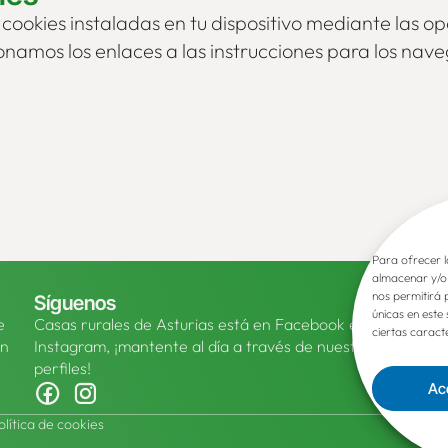
 cookies instaladas en tu dispositivo mediante las o
onamos los enlaces a las instrucciones para los na
Para ofrecer l
almacenar y/o 
nos permitirá 
Síguenos
A
únicas en este
e
Casas rurales de Asturias está en Facebook e
ciertas caracte
an
Instagram, ¡mantente al día a través de nuestros
perfiles!
A
Ac
olítica de cookies
202