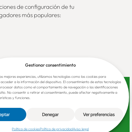
pciones de configuración de tu
vegadores más populares:
Gestionar consentimiento
as mejores experiencias, utilizamos tecnologías como las cookies para
acceder a la información del dispositivo. El consentimiento de estas tecnologías
procesar datos como el comportamiento de navegación o las identificaciones
ctividades en Asturias
 sitio. No consentir o retirar el consentimiento, puede afectar negativamente a
rísticas y funciones.
Comer y beber en Asturias
lojamientos rurales
eptar
Denegar
Ver preferencias
5 © Casas rurales de Asturias
Diseño y desarrollo:
Bittia
Política de cookies
Política de privacidad
Aviso legal