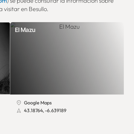
com
) se puede consultar la información sobre
 visitar en Besullo.
El Mazu
Google Maps
43.18764, -6.639189